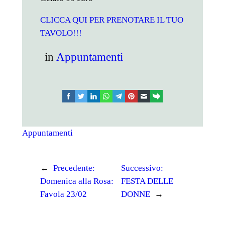
CLICCA QUI PER PRENOTARE IL TUO
TAVOLO!!!
in
Appuntamenti
facebook
twitter
linkedin
whatsapp
telegram
pinterest
email
link
Appuntamenti
←
Precedente:
Successivo:
Domenica alla Rosa:
FESTA DELLE
Favola 23/02
DONNE
→