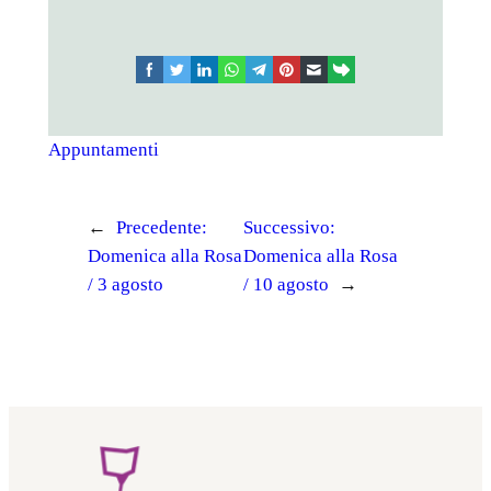
facebook
twitter
linkedin
whatsapp
telegram
pinterest
email
link
Appuntamenti
←
Precedente:
Successivo:
Domenica alla Rosa
Domenica alla Rosa
/ 3 agosto
/ 10 agosto
→