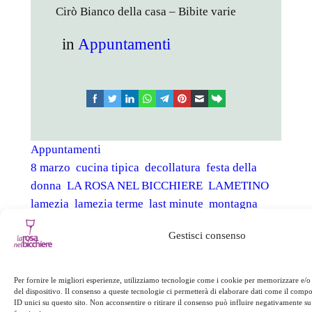
Cirò Bianco della casa – Bibite varie
in
Appuntamenti
facebook
twitter
linkedin
whatsapp
telegram
pinterest
email
link
Appuntamenti
8 marzo
cucina tipica
decollatura
festa della
donna
LA ROSA NEL BICCHIERE
LAMETINO
lamezia
lamezia terme
last minute
montagna
offerta
presila
reventino
rosa nel bicchiere
Gestisci consenso
rubbettino
SILA
sila piccola
soveria
soveria
mannelli
Per fornire le migliori esperienze, utilizziamo tecnologie come i cookie per memorizzare e/o
del dispositivo. Il consenso a queste tecnologie ci permetterà di elaborare dati come il com
ID unici su questo sito. Non acconsentire o ritirare il consenso può influire negativamente su 
←
Precedente:
Successivo: