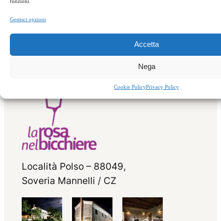
funzioni.
Suino nero
Liquirizia calabrese
Gestisci opzioni
calabrese
→
Accetta
Nega
Cookie Policy
Privacy Policy
Località Polso – 88049,
Soveria Mannelli / CZ