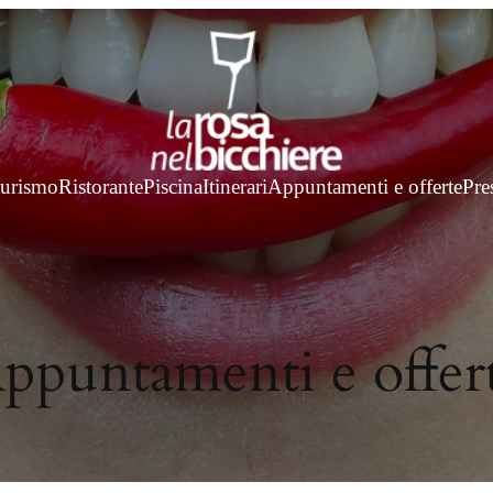
turismo
Ristorante
Piscina
Itinerari
Appuntamenti e offerte
Pre
ppuntamenti e offer