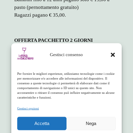
pasto (pernottamento gratuito)
Ragazzi pagano € 35,00.
OFFERTA PACCHETTO 2 GIORNI
2 Serate degustazione + 2 pranzi comprensivi di
Gestisci consenso
vini e dolci: € 120 a persona
Bambini fino a 12 anni pagano solo € 15,00 a
Per fornire le migliori esperienze, utilizziamo tecnologie come i cookie
pasto (pernottamento gratuito)
per memorizzare e/o accedere alle informazioni del dispositivo. Il
consenso a queste tecnologie ci permetterà di elaborare dati come il
Ragazzi pagano € 70,00
comportamento di navigazione o ID unici su questo sito. Non
acconsentire o ritirare il consenso può influire negativamente su alcune
caratteristiche e funzioni.
Gestisci opzioni
in
Appuntamenti
Accetta
Nega