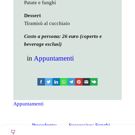
Patate e funghi
Dessert
Tiramisù al cucchiaio
Costo a persona: 26 euro (coperto e
beverage esclusi)
in
Appuntamenti
facebook
twitter
linkedin
whatsapp
telegram
pinterest
email
link
Appuntamenti
←
Precedente:
Successivo:
Funghi
Percorso baccalà
porcini
→