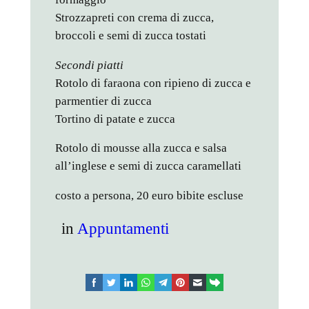
Strozzapreti con crema di zucca,
broccoli e semi di zucca tostati
Secondi piatti
Rotolo di faraona con ripieno di zucca e
parmentier di zucca
Tortino di patate e zucca
Rotolo di mousse alla zucca e salsa
all’inglese e semi di zucca caramellati
costo a persona, 20 euro bibite escluse
in
Appuntamenti
facebook
twitter
linkedin
whatsapp
telegram
pinterest
email
link