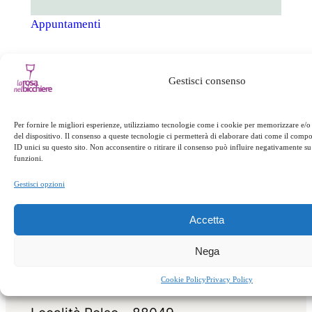
Appuntamenti
Successivo:
San
Gestisci consenso
←
Precedente:
La
Martino alla Rosa
patata silana IGP
→
Per fornire le migliori esperienze, utilizziamo tecnologie come i cookie per memorizzare e/o
del dispositivo. Il consenso a queste tecnologie ci permetterà di elaborare dati come il com
ID unici su questo sito. Non acconsentire o ritirare il consenso può influire negativamente su 
funzioni.
Gestisci opzioni
Accetta
Nega
Cookie Policy
Privacy Policy