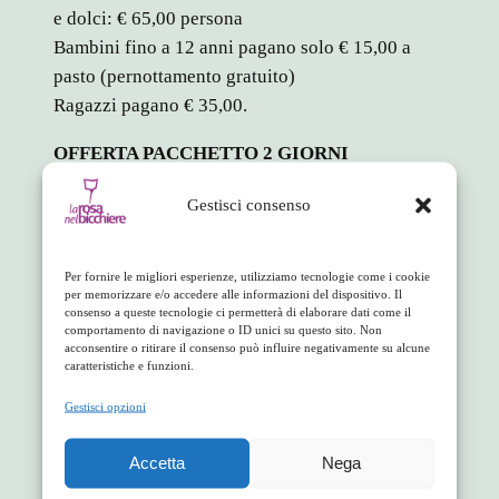
e dolci: € 65,00 persona
Bambini fino a 12 anni pagano solo € 15,00 a
pasto (pernottamento gratuito)
Ragazzi pagano € 35,00.
OFFERTA PACCHETTO 2 GIORNI
2 Serate degustazione + 2 pranzi comprensivi di
Gestisci consenso
vini e dolci: € 120 a persona
Bambini fino a 12 anni pagano solo € 15,00 a
pasto (pernottamento gratuito)
Per fornire le migliori esperienze, utilizziamo tecnologie come i cookie
per memorizzare e/o accedere alle informazioni del dispositivo. Il
Ragazzi pagano € 70,00
consenso a queste tecnologie ci permetterà di elaborare dati come il
comportamento di navigazione o ID unici su questo sito. Non
in
Appuntamenti
acconsentire o ritirare il consenso può influire negativamente su alcune
caratteristiche e funzioni.
Gestisci opzioni
facebook
twitter
linkedin
whatsapp
telegram
pinterest
email
link
Accetta
Nega