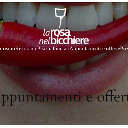
turismo
Ristorante
Piscina
Itinerari
Appuntamenti e offerte
Pre
ppuntamenti e offer