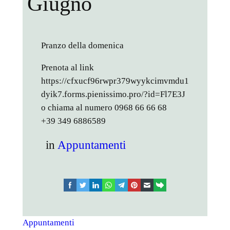
Giugno
Pranzo della domenica
Prenota al link
https://cfxucf96rwpr379wyykcimvmdu1
dyik7.forms.pienissimo.pro/?id=Fl7E3J
o chiama al numero 0968 66 66 68
+39 349 6886589
in
Appuntamenti
facebook
twitter
linkedin
whatsapp
telegram
pinterest
email
link
Appuntamenti