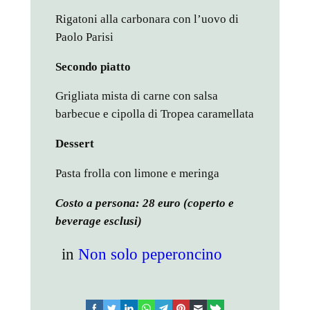
Rigatoni alla carbonara con l’uovo di
Paolo Parisi
Secondo piatto
Grigliata mista di carne con salsa
barbecue e cipolla di Tropea caramellata
Dessert
Pasta frolla con limone e meringa
Costo a persona: 28 euro (coperto e
beverage esclusi)
in
Non solo peperoncino
facebook
twitter
linkedin
whatsapp
telegram
pinterest
email
link