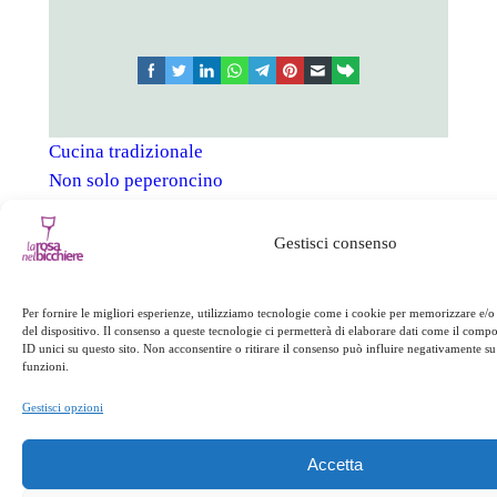
facebook
twitter
linkedin
whatsapp
telegram
pinterest
email
link
Cucina tradizionale
Non solo peperoncino
Gestisci consenso
←
Precedente:
Successivo:
Ponte
Festa della donna
del 2 giugno
→
Per fornire le migliori esperienze, utilizziamo tecnologie come i cookie per memorizzare e/o
del dispositivo. Il consenso a queste tecnologie ci permetterà di elaborare dati come il com
ID unici su questo sito. Non acconsentire o ritirare il consenso può influire negativamente su 
funzioni.
Gestisci opzioni
Accetta