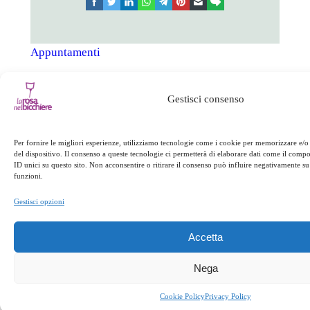
facebook
twitter
linkedin
whatsapp
telegram
pinterest
email
link
Appuntamenti
Gestisci consenso
Successivo:
←
Precedente:
Domenica delle
Cuzzupa di Andali
Palme
→
Per fornire le migliori esperienze, utilizziamo tecnologie come i cookie per memorizzare e/o
del dispositivo. Il consenso a queste tecnologie ci permetterà di elaborare dati come il com
ID unici su questo sito. Non acconsentire o ritirare il consenso può influire negativamente su 
funzioni.
Gestisci opzioni
Accetta
Nega
Cookie Policy
Privacy Policy