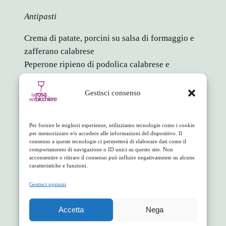
Antipasti
Crema di patate, porcini su salsa di formaggio e
zafferano calabrese
Peperone ripieno di podolica calabrese e
vellutata di porcini
Gestisci consenso
Primo piatto
Riso carnaroli di Sibari ai funghi porcini
Per fornire le migliori esperienze, utilizziamo tecnologie come i cookie
per memorizzare e/o accedere alle informazioni del dispositivo. Il
Secondo piatto
consenso a queste tecnologie ci permetterà di elaborare dati come il
comportamento di navigazione o ID unici su questo sito. Non
acconsentire o ritirare il consenso può influire negativamente su alcune
Stracotto di lonza, porcini affumicati e magliocco
caratteristiche e funzioni.
Porcini e patate
Gestisci opzioni
Dessert
Accetta
Nega
Crostata con farina “Mulinum” alla crema di