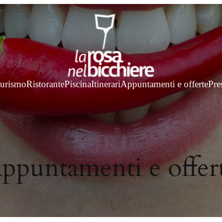
turismo
Ristorante
Piscina
Itinerari
Appuntamenti e offerte
Pre
ppuntamenti e offer