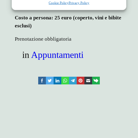
Cookie Policy
Privacy Policy
rabarbaro e mele
Costo a persona: 25 euro (coperto, vini e bibite
esclusi)
Prenotazione obbligatoria
in
Appuntamenti
facebook
twitter
linkedin
whatsapp
telegram
pinterest
email
link