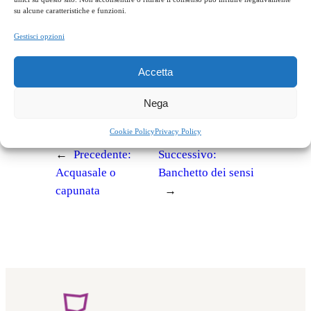
su alcune caratteristiche e funzioni.
facebook
twitter
linkedin
whatsapp
telegram
pinterest
email
link
Gestisci opzioni
Accetta
Cucina tradizionale
Nega
Non solo peperoncino
Cookie Policy
Privacy Policy
←
Precedente:
Successivo:
Acquasale o
Banchetto dei sensi
capunata
→