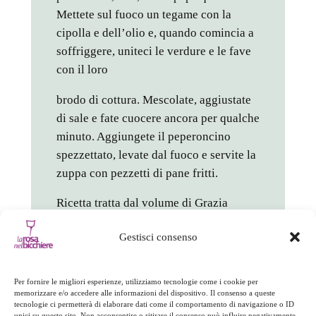
Mettete sul fuoco un tegame con la
cipolla e dell’olio e, quando comincia a
soffriggere, uniteci le verdure e le fave
con il loro
brodo di cottura. Mescolate, aggiustate
di sale e fate cuocere ancora per qualche
minuto. Aggiungete il peperoncino
spezzettato, levate dal fuoco e servite la
zuppa con pezzetti di pane fritti.
Ricetta tratta dal volume di Grazia
Furferi
La cucina calabrese
Gestisci consenso
(Rubbettino)
in
Cucina tradizionale
, 
Non
Per fornire le migliori esperienze, utilizziamo tecnologie come i cookie per
memorizzare e/o accedere alle informazioni del dispositivo. Il consenso a queste
solo peperoncino
tecnologie ci permetterà di elaborare dati come il comportamento di navigazione o ID
unici su questo sito. Non acconsentire o ritirare il consenso può influire negativamente