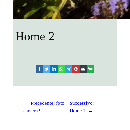
Home 2
facebook
twitter
linkedin
whatsapp
telegram
pinterest
email
link
←
Precedente:
foto
Successivo:
camera 9
Home 1
→