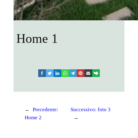
Home 1
facebook
twitter
linkedin
whatsapp
telegram
pinterest
email
link
←
Precedente:
Successivo:
foto 3
Home 2
→