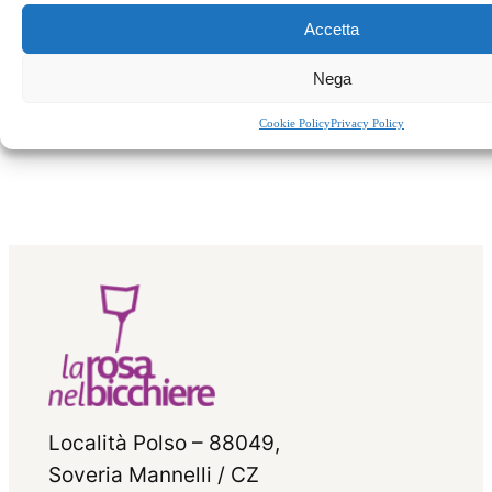
Accetta
←
Precedente:
Il bon
Successivo:
Nega
ton alla tavola dei
Equinozio
monaci
d’autunno
→
Cookie Policy
Privacy Policy
Località Polso – 88049,
Soveria Mannelli / CZ