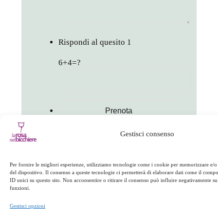
Rispondi al quesito
1
6+4=?
Gestisci consenso
in
Appuntamenti
Per fornire le migliori esperienze, utilizziamo tecnologie come i cookie per memorizzare e/o
facebook
twitter
linkedin
whatsapp
telegram
pinterest
email
link
del dispositivo. Il consenso a queste tecnologie ci permetterà di elaborare dati come il com
ID unici su questo sito. Non acconsentire o ritirare il consenso può influire negativamente su 
funzioni.
Gestisci opzioni
Appuntamenti