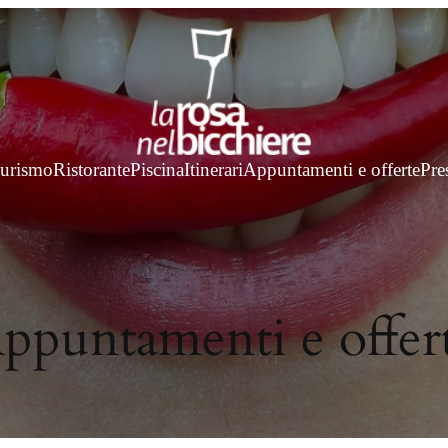
turismo
Ristorante
Piscina
Itinerari
Appuntamenti e offerte
Pre
ppuntamenti e offer