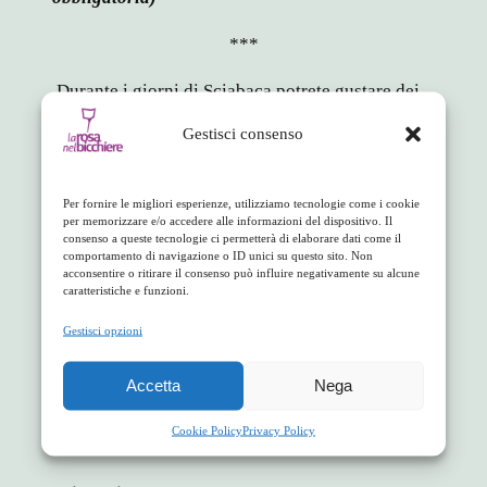
***
Durante i giorni di Sciabaca potrete gustare dei
menu speciali preparati dal nostro chef Antonio
Gestisci consenso
Torchia, per l’occasione, a soli 26 euro (beverage
escluso).
Per fornire le migliori esperienze, utilizziamo tecnologie come i cookie
***
per memorizzare e/o accedere alle informazioni del dispositivo. Il
consenso a queste tecnologie ci permetterà di elaborare dati come il
comportamento di navigazione o ID unici su questo sito. Non
Ecco invece il menu che abbiamo pensato per
acconsentire o ritirare il consenso può influire negativamente su alcune
caratteristiche e funzioni.
voi per la cena di sabato 23 settembre
Gestisci opzioni
Antipasto
Accetta
Nega
Involtino di pasta brik con caciocavallo silano
DOP, julienne di zucchine e carote su salsa allo
Cookie Policy
Privacy Policy
zafferano calabrese