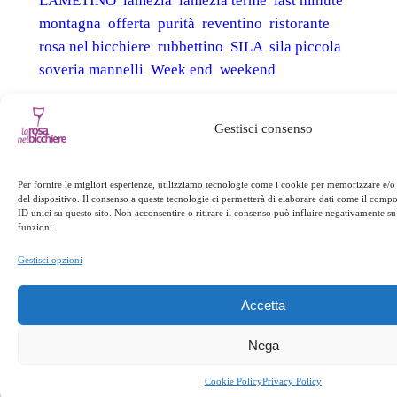
LAMETINO
lamezia
lamezia terme
last minute
montagna
offerta
purità
reventino
ristorante
rosa nel bicchiere
rubbettino
SILA
sila piccola
soveria mannelli
Week end
weekend
Gestisci consenso
←
Precedente:
La
Successivo:
Festa e
cucina del
ponte d’Ognissanti
Reventino II
→
Per fornire le migliori esperienze, utilizziamo tecnologie come i cookie per memorizzare e/o
del dispositivo. Il consenso a queste tecnologie ci permetterà di elaborare dati come il com
ID unici su questo sito. Non acconsentire o ritirare il consenso può influire negativamente su 
funzioni.
Gestisci opzioni
Accetta
Nega
Cookie Policy
Privacy Policy