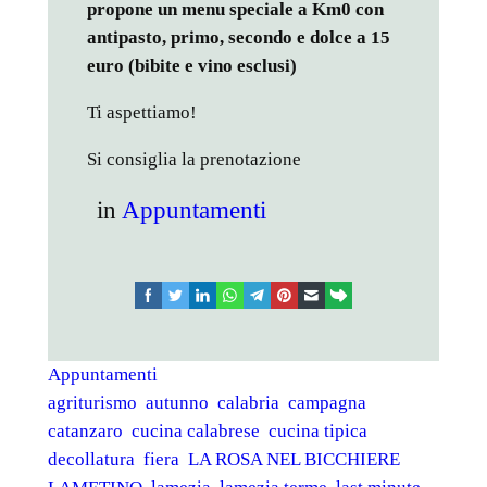
propone un menu speciale a Km0 con
antipasto, primo, secondo e dolce a 15
euro (bibite e vino esclusi)
Ti aspettiamo!
Si consiglia la prenotazione
in
Appuntamenti
facebook
twitter
linkedin
whatsapp
telegram
pinterest
email
link
Appuntamenti
agriturismo
autunno
calabria
campagna
catanzaro
cucina calabrese
cucina tipica
decollatura
fiera
LA ROSA NEL BICCHIERE