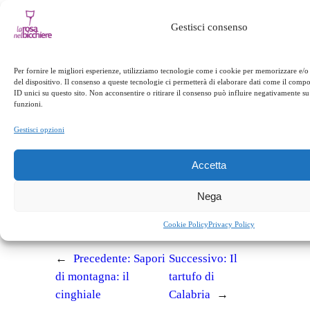
Gestisci consenso
Per fornire le migliori esperienze, utilizziamo tecnologie come i cookie per memorizzare e/o
del dispositivo. Il consenso a queste tecnologie ci permetterà di elaborare dati come il com
ID unici su questo sito. Non acconsentire o ritirare il consenso può influire negativamente su 
in
Appuntamenti
funzioni.
Gestisci opzioni
facebook
twitter
linkedin
whatsapp
telegram
pinterest
email
link
Accetta
Nega
Appuntamenti
Cookie Policy
Privacy Policy
←
Precedente:
Sapori
Successivo:
Il
di montagna: il
tartufo di
cinghiale
Calabria
→