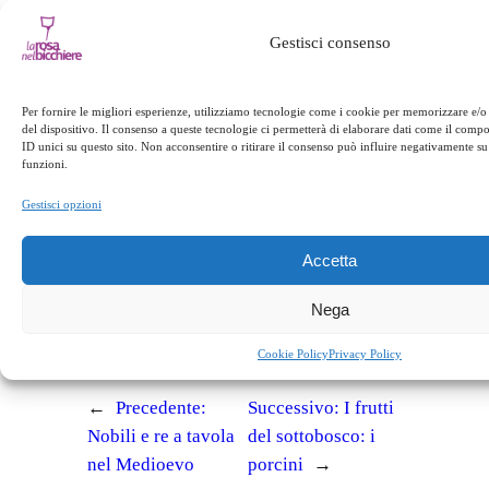
Gestisci consenso
Per fornire le migliori esperienze, utilizziamo tecnologie come i cookie per memorizzare e/o
del dispositivo. Il consenso a queste tecnologie ci permetterà di elaborare dati come il com
ID unici su questo sito. Non acconsentire o ritirare il consenso può influire negativamente su 
in
Appuntamenti
funzioni.
Gestisci opzioni
facebook
twitter
linkedin
whatsapp
telegram
pinterest
email
link
Accetta
Nega
Appuntamenti
Cookie Policy
Privacy Policy
←
Precedente:
Successivo:
I frutti
Nobili e re a tavola
del sottobosco: i
nel Medioevo
porcini
→