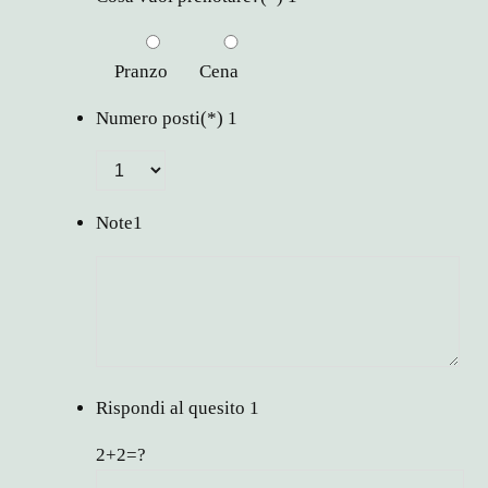
Pranzo
Cena
Numero posti
(*)
1
Note
1
Rispondi al quesito
1
2+2=?