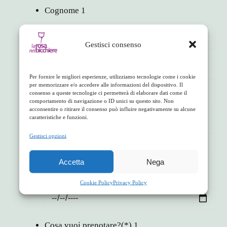
Cognome
1
Gestisci consenso
Email
(*)
1
Per fornire le migliori esperienze, utilizziamo tecnologie come i cookie
per memorizzare e/o accedere alle informazioni del dispositivo. Il
consenso a queste tecnologie ci permetterà di elaborare dati come il
comportamento di navigazione o ID unici su questo sito. Non
acconsentire o ritirare il consenso può influire negativamente su alcune
Telefono
(*)
1
caratteristiche e funzioni.
Gestisci opzioni
Accetta
Nega
Seleziona giorno
(*)
1
Cookie Policy
Privacy Policy
Cosa vuoi prenotare?
(*)
1