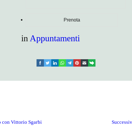
in
Appuntamenti
facebook
twitter
linkedin
whatsapp
telegram
pinterest
email
link
 con Vittorio Sgarbi
Successi