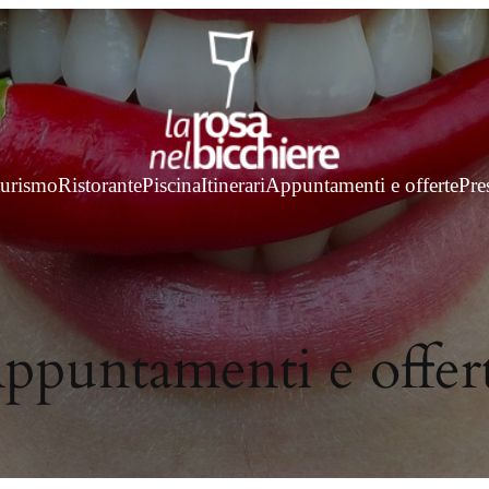
turismo
Ristorante
Piscina
Itinerari
Appuntamenti e offerte
Pre
ppuntamenti e offer