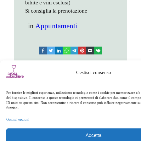
bibite e vini esclusi)
Si consiglia la prenotazione
in
Appuntamenti
facebook
twitter
linkedin
whatsapp
telegram
pinterest
email
link
Gestisci consenso
Appuntamenti
Per fornire le migliori esperienze, utilizziamo tecnologie come i cookie per memorizzare e/o
←
Precedente:
Successivo:
Porcini
del dispositivo. Il consenso a queste tecnologie ci permetterà di elaborare dati come il com
ID unici su questo sito. Non acconsentire o ritirare il consenso può influire negativamente su 
Evo experience
e castagne
→
funzioni.
Gestisci opzioni
Accetta