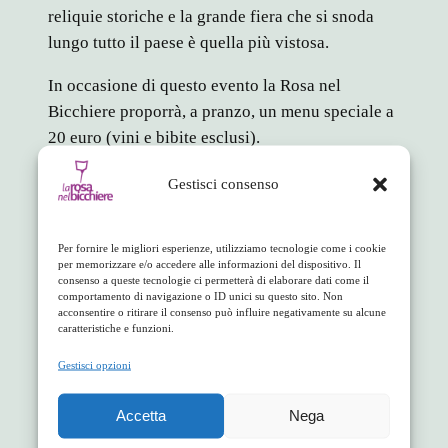
reliquie storiche e la grande fiera che si snoda
lungo tutto il paese è quella più vistosa.
In occasione di questo evento la Rosa nel
Bicchiere proporrà, a pranzo, un menu speciale a
20 euro (vini e bibite esclusi).
Una proposta originale per una domenica
Gestisci consenso
all’insegna della tradizione e del piccolo mondo
antico delle nostre valli.
Per fornire le migliori esperienze, utilizziamo tecnologie come i cookie
per memorizzare e/o accedere alle informazioni del dispositivo. Il
Si consiglia la prenotazione
consenso a queste tecnologie ci permetterà di elaborare dati come il
comportamento di navigazione o ID unici su questo sito. Non
acconsentire o ritirare il consenso può influire negativamente su alcune
in
Appuntamenti
caratteristiche e funzioni.
Gestisci opzioni
facebook
twitter
linkedin
whatsapp
telegram
pinterest
email
link
Accetta
Nega