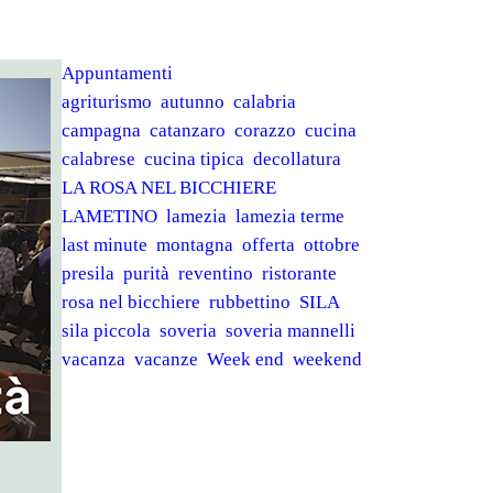
Appuntamenti
agriturismo
autunno
calabria
campagna
catanzaro
corazzo
cucina
calabrese
cucina tipica
decollatura
LA ROSA NEL BICCHIERE
LAMETINO
lamezia
lamezia terme
last minute
montagna
offerta
ottobre
presila
purità
reventino
ristorante
rosa nel bicchiere
rubbettino
SILA
sila piccola
soveria
soveria mannelli
vacanza
vacanze
Week end
weekend