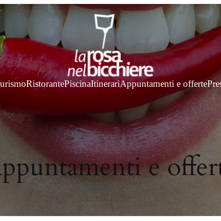
turismo
Ristorante
Piscina
Itinerari
Appuntamenti e offerte
Pre
ppuntamenti e offer