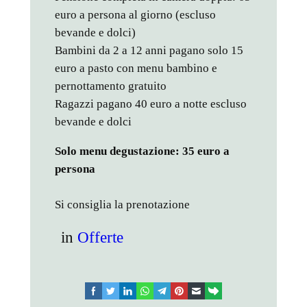
euro a persona al giorno (escluso
bevande e dolci)
Bambini da 2 a 12 anni pagano solo 15
euro a pasto con menu bambino e
pernottamento gratuito
Ragazzi pagano 40 euro a notte escluso
bevande e dolci
Solo menu degustazione: 35 euro a
persona
Si consiglia la prenotazione
in
Offerte
facebook
twitter
linkedin
whatsapp
telegram
pinterest
email
link