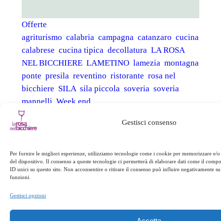
Offerte
agriturismo
calabria
campagna
catanzaro
cucina
calabrese
cucina tipica
decollatura
LA ROSA
NEL BICCHIERE
LAMETINO
lamezia
montagna
ponte
presila
reventino
ristorante
rosa nel
bicchiere
SILA
sila piccola
soveria
soveria
mannelli
Week end
Gestisci consenso
←
Precedente:
Successivo:
Last
Offerta Last Minute
Minute
→
Per fornire le migliori esperienze, utilizziamo tecnologie come i cookie per memorizzare e/o
del dispositivo. Il consenso a queste tecnologie ci permetterà di elaborare dati come il com
ID unici su questo sito. Non acconsentire o ritirare il consenso può influire negativamente su 
funzioni.
Gestisci opzioni
Accetta