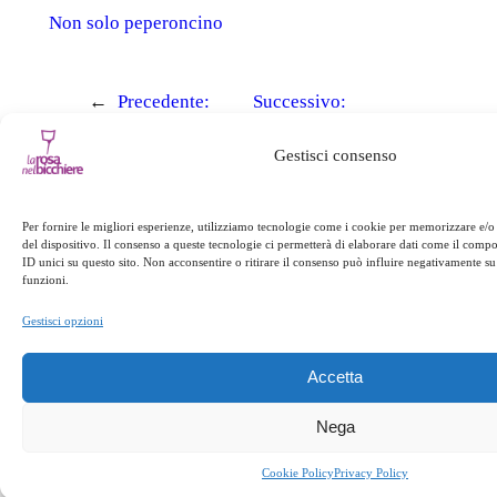
Non solo peperoncino
←
Precedente:
Successivo:
Pesce azzurro e
Grigliata sotto le
Gestisci consenso
bollicine
stelle
→
Per fornire le migliori esperienze, utilizziamo tecnologie come i cookie per memorizzare e/o
del dispositivo. Il consenso a queste tecnologie ci permetterà di elaborare dati come il com
ID unici su questo sito. Non acconsentire o ritirare il consenso può influire negativamente su 
funzioni.
Gestisci opzioni
Accetta
Nega
Cookie Policy
Privacy Policy
Località Polso – 88049,