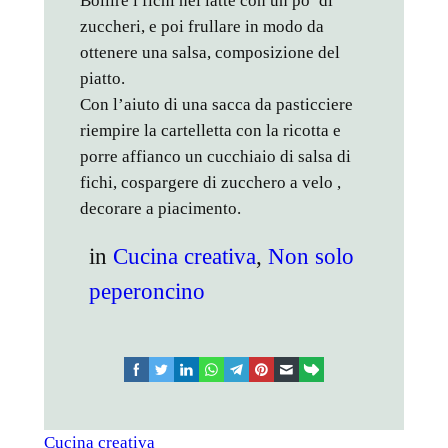
Bollire i fichi nel latte con un po’ di
zuccheri, e poi frullare in modo da
ottenere una salsa, composizione del
piatto.
Con l’aiuto di una sacca da pasticciere
riempire la cartelletta con la ricotta e
porre affianco un cucchiaio di salsa di
fichi, cospargere di zucchero a velo ,
decorare a piacimento.
in
Cucina creativa
, 
Non solo
peperoncino
facebook
twitter
linkedin
whatsapp
telegram
pinterest
email
link
Cucina creativa