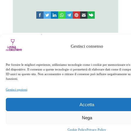
facebook
twitter
linkedin
whatsapp
telegram
pinterest
email
link
Appuntamenti
Gestisci consenso
←
Precedente:
Successivo:
La
Sapori d’autunno
fiorentina
→
Per fornire le migliori esperienze, utilizziamo tecnologie come i cookie per memorizzare e/o
del dispositivo. Il consenso a queste tecnologie ci permetterà di elaborare dati come il com
ID unici su questo sito. Non acconsentire o ritirare il consenso può influire negativamente su 
funzioni.
Gestisci opzioni
Accetta
Nega
Cookie Policy
Privacy Policy