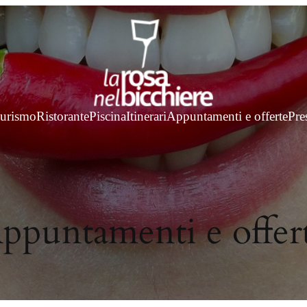
turismo
Ristorante
Piscina
Itinerari
Appuntamenti e offerte
Pre
ppuntamenti e offer