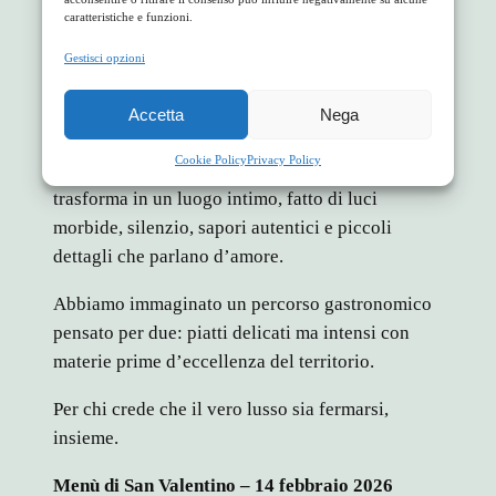
caratteristiche e funzioni.
San Valentino a La Rosa nel Bicchiere
Gestisci opzioni
Ci sono sere che meritano di essere ricordate con
Accetta
Nega
lentezza.
Cookie Policy
Privacy Policy
La notte di San Valentino, il nostro agriturismo si
trasforma in un luogo intimo, fatto di luci
morbide, silenzio, sapori autentici e piccoli
dettagli che parlano d’amore.
Abbiamo immaginato un percorso gastronomico
pensato per due: piatti delicati ma intensi con
materie prime d’eccellenza del territorio.
Per chi crede che il vero lusso sia fermarsi,
insieme.
Menù di San Valentino – 14 febbraio 2026