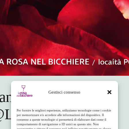
an Valentino 2026
Gestisci consenso
La Rosa
Per fornire le migliori esperienze, utilizziamo tecnologie come i cookie
per memorizzare e/o accedere alle informazioni del dispositivo. Il
consenso a queste tecnologie ci permetterà di elaborare dati come il
comportamento di navigazione o ID unici su questo sito. Non
acconsentire o ritirare il consenso può influire negativamente su alcune