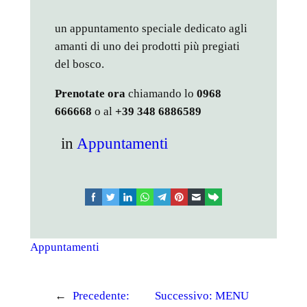
un appuntamento speciale dedicato agli
amanti di uno dei prodotti più pregiati
del bosco.
Prenotate ora
chiamando lo
0968
666668
o al
+39 348 6886589
in
Appuntamenti
facebook
twitter
linkedin
whatsapp
telegram
pinterest
email
link
Appuntamenti
←
Precedente:
Successivo:
MENU