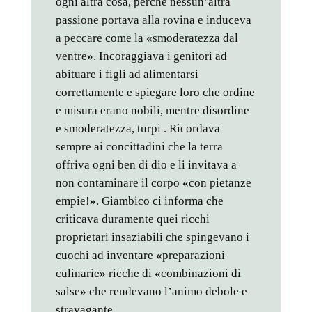
ogni altra cosa, perché nessun’altra
passione portava alla rovina e induceva
a peccare come la
«
smoderatezza dal
ventre
»
. Incoraggiava i genitori ad
abituare i figli ad alimentarsi
correttamente e spiegare loro che ordine
e misura erano nobili, mentre disordine
e smoderatezza, turpi . Ricordava
sempre ai concittadini che la terra
offriva ogni ben di dio e li invitava a
non contaminare il corpo
«
con pietanze
empie!
»
. Giambico ci informa che
criticava duramente quei ricchi
proprietari insaziabili che spingevano i
cuochi ad inventare
«
preparazioni
culinarie
»
ricche di
«
combinazioni di
salse
»
che rendevano l’animo debole e
stravagante.