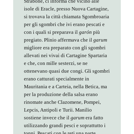
Strabone, ci informa che vicino alle
isole di Eracle, presso Nuova Cartagine,
si trovava la città chiamata Sgombroaria
per gli sgombri che ivi erano pescati e
con i quali si preparava il
garón
più
pregiato. Plinio affermava che il
garum
migliore era preparato con gli sgombri
allevati nei vivai di Cartagine Spartaria
e che, con mille sesterzi, se ne
ottenevano quasi due congi. Gli sgombri
erano catturati specialmente in
Mauritania e a Carteia, nella Betica, ma
per la produzione della salsa erano
rinomate anche Clazomene, Pompei,
Lepcis, Antipoli e Turii. Manilio
sostiene invece che il
garum
era fatto
utilizzando grandi pesci e soprattutto i
tonni. Pescati con le reti una parte