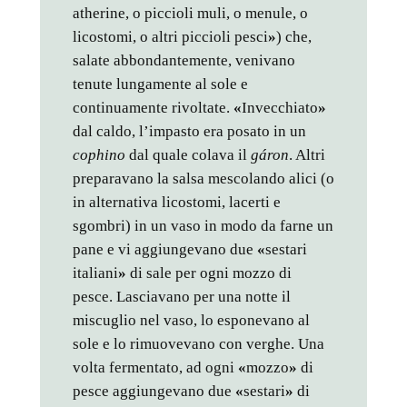
atherine, o piccioli muli, o menule, o
licostomi, o altri piccioli pesci
»
) che,
salate abbondantemente, venivano
tenute lungamente al sole e
continuamente rivoltate.
«
Invecchiato
»
dal caldo, l’impasto era posato in un
cophino
dal quale colava il
gáron
. Altri
preparavano la salsa mescolando alici (o
in alternativa licostomi, lacerti e
sgombri) in un vaso in modo da farne un
pane e vi aggiungevano due
«
sestari
italiani
»
di sale per ogni mozzo di
pesce. Lasciavano per una notte il
miscuglio nel vaso, lo esponevano al
sole e lo rimuovevano con verghe. Una
volta fermentato, ad ogni
«
mozzo
»
di
pesce aggiungevano due
«
sestari
»
di