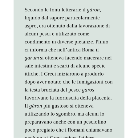
Secondo le fonti letterarie il
gáron
,
liquido dal sapore particolarmente
aspro, era ottenuto dalla lavorazione di
alcuni pesci e utilizzato come
condimento in diverse pietanze. Plinio
ci informa che nell’antica Roma il
garum
si otteneva facendo macerare nel
sale intestini e scarti di alcune specie
ittiche. I Greci iniziarono a produrlo
dopo aver notato che le fumigazioni con
la testa bruciata del pesce
garos
favorivano la fuoriuscita della placenta.
Il
gáron
più gustoso si otteneva
utilizzando lo sgombro, ma alcuni lo
preparavano anche con un pesciolino
poco pregiato che i Romani chiamavano
acciuga
e i Greci
aphye
. Isidoro