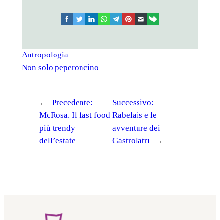
facebook
twitter
linkedin
whatsapp
telegram
pinterest
email
link
Antropologia
Non solo peperoncino
←
Precedente:
Successivo:
McRosa. Il fast food
Rabelais e le
più trendy
avventure dei
dell’estate
Gastrolatri
→