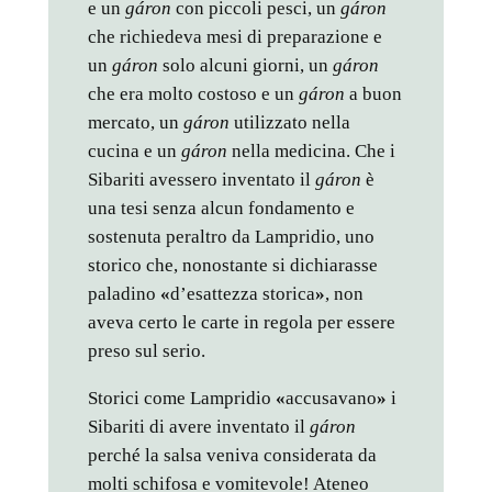
e un
gáron
con piccoli pesci, un
gáron
che richiedeva mesi di preparazione e
un
gáron
solo alcuni giorni, un
gáron
che era molto costoso e un
gáron
a buon
mercato, un
gáron
utilizzato nella
cucina e un
gáron
nella medicina. Che i
Sibariti avessero inventato il
gáron
è
una tesi senza alcun fondamento e
sostenuta peraltro da Lampridio, uno
storico che, nonostante si dichiarasse
paladino
«
d’esattezza storica
»
, non
aveva certo le carte in regola per essere
preso sul serio.
Storici come Lampridio
«
accusavano
»
i
Sibariti di avere inventato il
gáron
perché la salsa veniva considerata da
molti schifosa e vomitevole! Ateneo