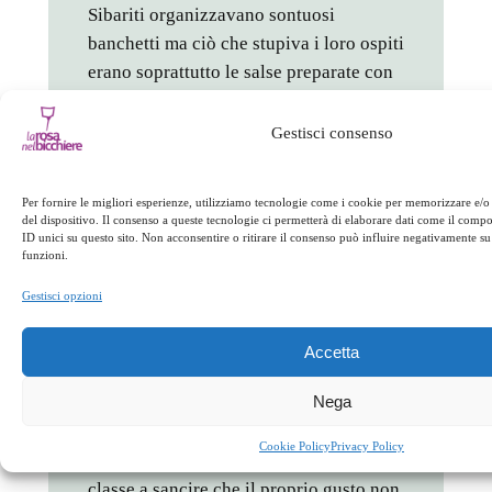
Sibariti organizzavano sontuosi
banchetti ma ciò che stupiva i loro ospiti
erano soprattutto le salse preparate con
aromi e alimenti provenienti soprattutto
dall’Oriente. Seneca scriveva che il
Gestisci consenso
palato dei Romani si svegliava soltanto
davanti a cibi che costavano cari e li
Per fornire le migliori esperienze, utilizziamo tecnologie come i cookie per memorizzare e/o
faceva costare cari non un sapore
del dispositivo. Il consenso a queste tecnologie ci permetterà di elaborare dati come il com
ID unici su questo sito. Non acconsentire o ritirare il consenso può influire negativamente su 
straordinario o una qualche dolcezza del
funzioni.
gusto, ma la rarità e la difficoltà di
Gestisci opzioni
procurarli.
A molti la dieta sibaritica, e soprattutto
Accetta
salse di pesce come il
gáron
, appariva
Nega
detestabile e contraria al buon senso
comune, ma per gli aristocratici era la
Cookie Policy
Privacy Policy
stessa autorità indiscussa della loro
classe a sancire che il proprio gusto non