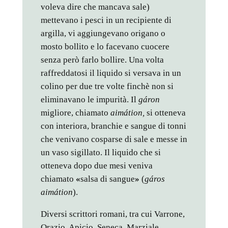
voleva dire che mancava sale)
mettevano i pesci in un recipiente di
argilla, vi aggiungevano origano o
mosto bollito e lo facevano cuocere
senza però farlo bollire. Una volta
raffreddatosi il liquido si versava in un
colino per due tre volte finchè non si
eliminavano le impurità. Il
gáron
migliore, chiamato
aimátion,
si otteneva
con interiora, branchie e sangue di tonni
che venivano cosparse di sale e messe in
un vaso sigillato. Il liquido che si
otteneva dopo due mesi veniva
chiamato
«
salsa di sangue
»
(
gáros
aimátion
).
Diversi scrittori romani, tra cui Varrone,
Orazio, Apicio, Seneca, Marziale,