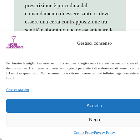
prescrizione è preceduta dal
comandamento di essere santi, ci deve
essere una certa contrapposizione tra
santità e abominio che possa spiegare la
ragione generale di tutte le particolari
Gestisci consenso
restrizioni» (p. 94). Fatta questa
premessa, la conclusione, qui
necessariamente riassunta in modo
Per fornire le migliori esperienze, utilizziamo tecnologie come i cookie per memorizzare e/o
del dispositivo. Il consenso a queste tecnologie ci permetterà di elaborare dati come il com
stringato, va in direzione diversa:
ID unici su questo sito. Non acconsentire o ritirare il consenso può influire negativamente su 
poiché il concetto di santità che si
funzioni.
delinea nei testi del
Pentateuco
Gestisci opzioni
utilizzati è quello di una sua definizione
come integrità e completezza, come
Accetta
perfezione dell’individuo e della specie,
allora «il principio di fondo della
Nega
purezza degli animali è che essi devono
Cookie Policy
Privacy Policy
essere pienamente conformi alla loro