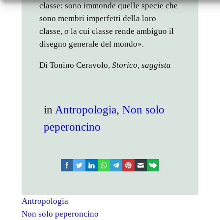
classe: sono immonde quelle specie che
sono membri imperfetti della loro
classe, o la cui classe rende ambiguo il
disegno generale del mondo».
Di Tonino Ceravolo,
Storico, saggista
in
Antropologia
, 
Non solo
peperoncino
facebook
twitter
linkedin
whatsapp
telegram
pinterest
email
link
Antropologia
Non solo peperoncino