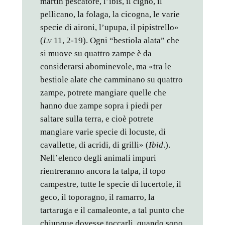
martin pescatore, l’ibis, il cigno, il
pellicano, la folaga, la cicogna, le varie
specie di aironi, l’upupa, il pipistrello»
(
Lv
11, 2-19). Ogni “bestiola alata” che
si muove su quattro zampe è da
considerarsi abominevole, ma «tra le
bestiole alate che camminano su quattro
zampe, potrete mangiare quelle che
hanno due zampe sopra i piedi per
saltare sulla terra, e cioè potrete
mangiare varie specie di locuste, di
cavallette, di acridi, di grilli» (
Ibid
.).
Nell’elenco degli animali impuri
rientreranno ancora la talpa, il topo
campestre, tutte le specie di lucertole, il
geco, il toporagno, il ramarro, la
tartaruga e il camaleonte, a tal punto che
chiunque dovesse toccarli, quando sono