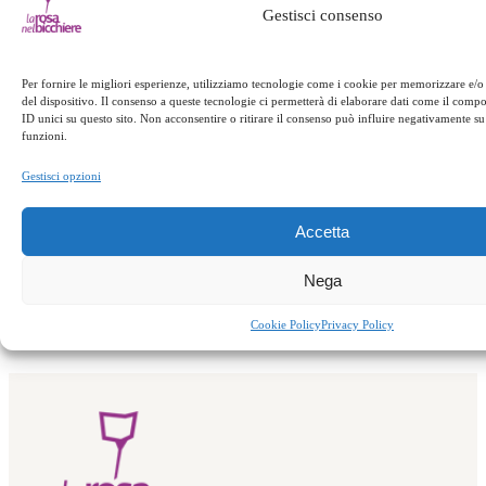
estate
LA ROSA NEL BICCHIERE
LAMETINO
Gestisci consenso
lamezia
lamezia terme
last minute
montagna
offerta
presila
reventino
ristorante
rosa nel
Per fornire le migliori esperienze, utilizziamo tecnologie come i cookie per memorizzare e/o
bicchiere
rubbettino
san giovanni battista
SILA
del dispositivo. Il consenso a queste tecnologie ci permetterà di elaborare dati come il com
soveria
soveria mannelli
Week end
weekend
ID unici su questo sito. Non acconsentire o ritirare il consenso può influire negativamente su 
funzioni.
Gestisci opzioni
←
Precedente:
Successivo:
La Rosa
Carni calabresi alla
nel Bicchiere Beach
Accetta
griglia
→
Nega
Cookie Policy
Privacy Policy