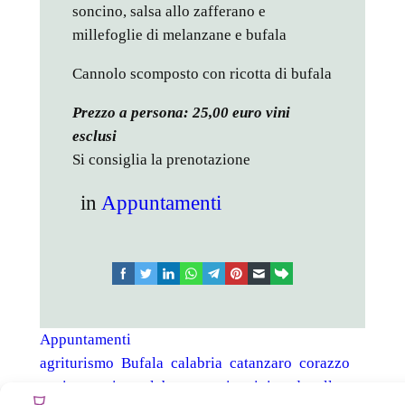
soncino, salsa allo zafferano e
millefoglie di melanzane e bufala
Cannolo scomposto con ricotta di bufala
Prezzo a persona: 25,00 euro vini
esclusi
Si consiglia la prenotazione
in
Appuntamenti
facebook
twitter
linkedin
whatsapp
telegram
pinterest
email
link
Appuntamenti
agriturismo
Bufala
calabria
catanzaro
corazzo
cucina
cucina calabrese
cucina tipica
decollatura