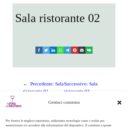
Sala ristorante 02
facebook
twitter
linkedin
whatsapp
telegram
pinterest
email
link
←
Precedente:
Sala
Successivo:
Sala
ristorante 01
ristorante 03
→
Gestisci consenso
Per fornire le migliori esperienze, utilizziamo tecnologie come i cookie per
memorizzare e/o accedere alle informazioni del dispositivo. Il consenso a queste