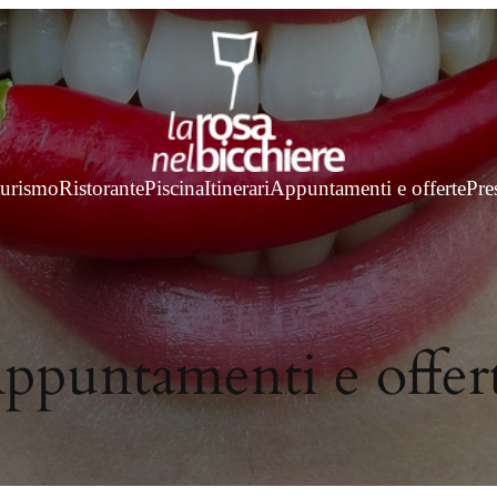
turismo
Ristorante
Piscina
Itinerari
Appuntamenti e offerte
Pre
ppuntamenti e offer