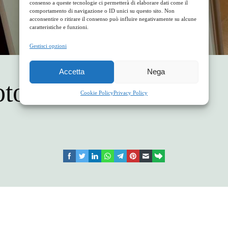
consenso a queste tecnologie ci permetterà di elaborare dati come il
comportamento di navigazione o ID unici su questo sito. Non
acconsentire o ritirare il consenso può influire negativamente su alcune
caratteristiche e funzioni.
Gestisci opzioni
Accetta
Nega
oto camera 2
Cookie Policy
Privacy Policy
facebook
twitter
linkedin
whatsapp
telegram
pinterest
email
link