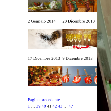
2 Gennaio 2014
20 Dicembre 2013
17 Dicembre 2013
9 Dicembre 2013
Pagina precedente
1
…
39
40
41
42
43
…
47