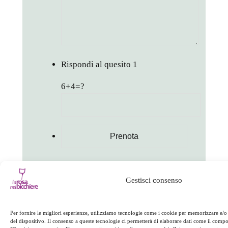
Rispondi al quesito
1
6+4=?
in
Appuntamenti
Gestisci consenso
facebook
twitter
linkedin
whatsapp
telegram
pinterest
email
link
Per fornire le migliori esperienze, utilizziamo tecnologie come i cookie per memorizzare e/o
del dispositivo. Il consenso a queste tecnologie ci permetterà di elaborare dati come il com