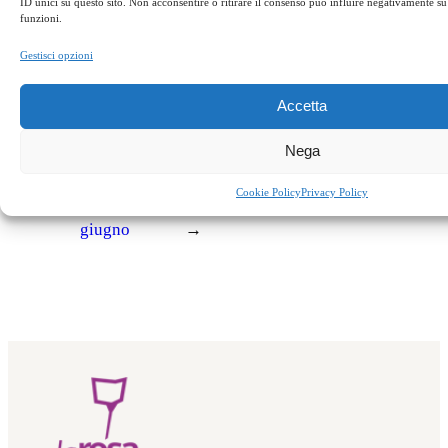
ID unici su questo sito. Non acconsentire o ritirare il consenso può influire negativamente su 
funzioni.
Appuntamenti
agriturismo
cena maltese
mattia preti
sgarbi
Gestisci opzioni
soveria mannelli
Accetta
Nega
←
Successivo:
Precedente:
REVENTINO/CALABRIA:
Cookie Policy
Privacy Policy
Ponte del 2
errare, smarrirsi, ritrovarsi
giugno
→