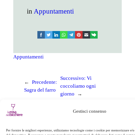
in
Appuntamenti
facebook
twitter
linkedin
whatsapp
telegram
pinterest
email
link
Appuntamenti
Successivo:
Vi
←
Precedente:
coccoliamo ogni
Sagra del farro
giorno
→
Gestisci consenso
Per fornire le migliori esperienze, utilizziamo tecnologie come i cookie per memorizzare e/o