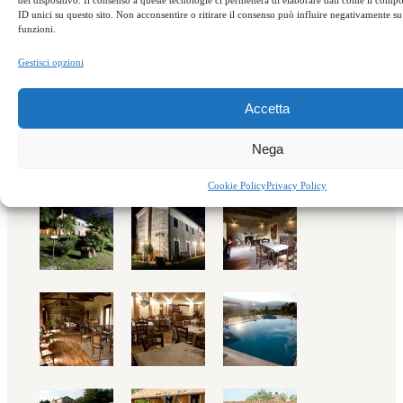
del dispositivo. Il consenso a queste tecnologie ci permetterà di elaborare dati come il com
ID unici su questo sito. Non acconsentire o ritirare il consenso può influire negativamente su 
funzioni.
Gestisci opzioni
Accetta
Località Polso – 88049,
Nega
Soveria Mannelli / CZ
Cookie Policy
Privacy Policy