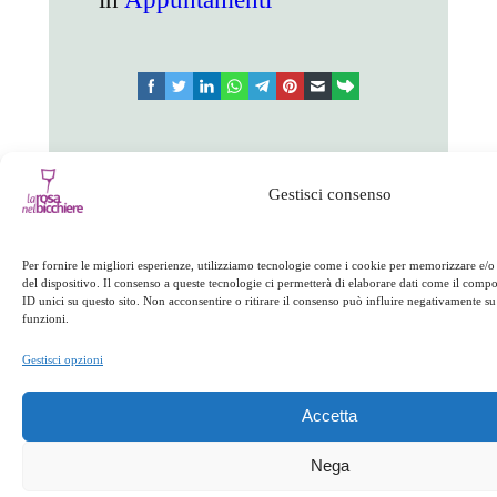
facebook
twitter
linkedin
whatsapp
telegram
pinterest
email
link
Appuntamenti
Gestisci consenso
←
Precedente:
La
Successivo:
Percorso
Per fornire le migliori esperienze, utilizziamo tecnologie come i cookie per memorizzare e/o
bufala calabrese
degustazione
→
del dispositivo. Il consenso a queste tecnologie ci permetterà di elaborare dati come il com
ID unici su questo sito. Non acconsentire o ritirare il consenso può influire negativamente su 
funzioni.
Gestisci opzioni
Accetta
Nega