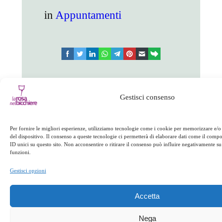
in
Appuntamenti
facebook
twitter
linkedin
whatsapp
telegram
pinterest
email
link
Appuntamenti
Gestisci consenso
←
Precedente:
Il
Successivo:
Pranzo
Per fornire le migliori esperienze, utilizziamo tecnologie come i cookie per memorizzare e/o
tesoro della Sila
della domenica
→
del dispositivo. Il consenso a queste tecnologie ci permetterà di elaborare dati come il com
ID unici su questo sito. Non acconsentire o ritirare il consenso può influire negativamente su 
funzioni.
Gestisci opzioni
Accetta
Nega