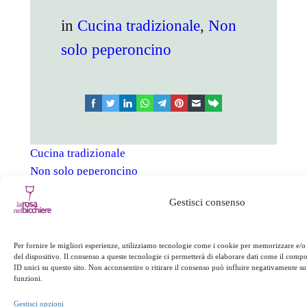
in
Cucina tradizionale
, 
Non
solo peperoncino
facebook
twitter
linkedin
whatsapp
telegram
pinterest
email
link
Cucina tradizionale
Non solo peperoncino
Gestisci consenso
←
Successivo:
Profumi e
Precedente:
sapori di primavera
→
Per fornire le migliori esperienze, utilizziamo tecnologie come i cookie per memorizzare e/o
Erasmo
del dispositivo. Il consenso a queste tecnologie ci permetterà di elaborare dati come il com
ID unici su questo sito. Non acconsentire o ritirare il consenso può influire negativamente su 
funzioni.
Gestisci opzioni