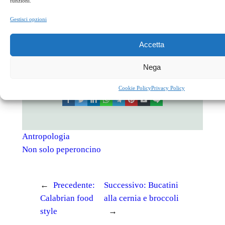
funzioni.
Di Tonino Ceravolo, storico, saggista
Gestisci opzioni
in
Antropologia
, 
Non solo
Accetta
peperoncino
Nega
Cookie Policy
Privacy Policy
facebook
twitter
linkedin
whatsapp
telegram
pinterest
email
link
Antropologia
Non solo peperoncino
←
Precedente:
Successivo:
Bucatini
Calabrian food
alla cernia e broccoli
style
→