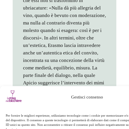
che essi non si trasformino in
ubriacature: «Nulla dà più allegria del
vino, quando è bevuto con moderazione,
ma nulla al contrario diventa più
molesto quando si esagera: così è per i
discorsi». In altri termini, oltre che
un’estetica, Erasmo lascia intravedere
anche un’autentica etica del convito,
incentrata su una concezione della virtù
come medietà, equilibrio, misura. La
parte finale del dialogo, nella quale
Apicio suggerisce l’intervento dei mimi
per allietare il banchetto e coinvolgere
Gestisci consenso
tutti i commensali nell’universalità del
linguaggio dei gesti, ribadisce tale
concezione con la conclusione a suo
Per fornire le migliori esperienze, utilizziamo tecnologie come i cookie per memorizzare e/o
modo solenne, ripresa dalla cultura
del dispositivo. Il consenso a queste tecnologie ci permetterà di elaborare dati come il com
ID unici su questo sito. Non acconsentire o ritirare il consenso può influire negativamente su 
popolare, che il “troppo stroppia”.