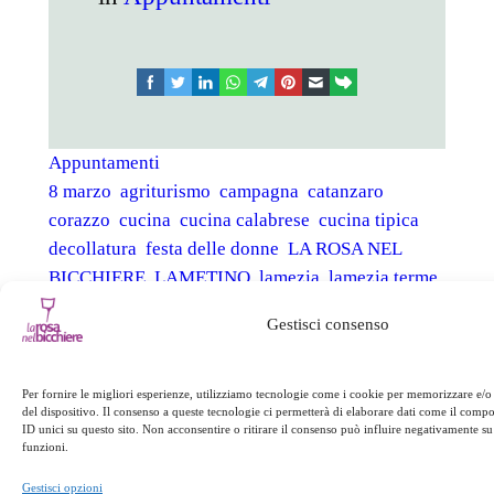
facebook
twitter
linkedin
whatsapp
telegram
pinterest
email
link
Appuntamenti
8 marzo
agriturismo
campagna
catanzaro
corazzo
cucina
cucina calabrese
cucina tipica
decollatura
festa delle donne
LA ROSA NEL
BICCHIERE
LAMETINO
lamezia
lamezia terme
last minute
montagna
offerta
reventino
Gestisci consenso
ristorante
rosa nel bicchiere
rubbettino
SILA
sila piccola
soveria
soveria mannelli
Per fornire le migliori esperienze, utilizziamo tecnologie come i cookie per memorizzare e/o
del dispositivo. Il consenso a queste tecnologie ci permetterà di elaborare dati come il com
ID unici su questo sito. Non acconsentire o ritirare il consenso può influire negativamente su 
←
Precedente:
Pranzo
Successivo:
funzioni.
di Carnevale
Street food
→
Gestisci opzioni