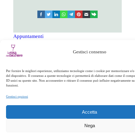
facebook
twitter
linkedin
whatsapp
telegram
pinterest
email
link
Appuntamenti
Gestisci consenso
Successivo:
←
Precedente:
Pranzo
Santo Stefano
a base di baccalà
Per fornire le migliori esperienze, utilizziamo tecnologie come i cookie per memorizzare e/o
→
del dispositivo. Il consenso a queste tecnologie ci permetterà di elaborare dati come il com
ID unici su questo sito. Non acconsentire o ritirare il consenso può influire negativamente su 
funzioni.
Gestisci opzioni
Accetta
Nega