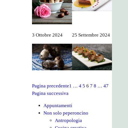
3 Ottobre 2024
25 Settembre 2024
Pagina precedente
1
…
4
5
6
7
8
…
47
Pagina successiva
Appuntamenti
Non solo peperoncino
Antropologia
Cucina creativa