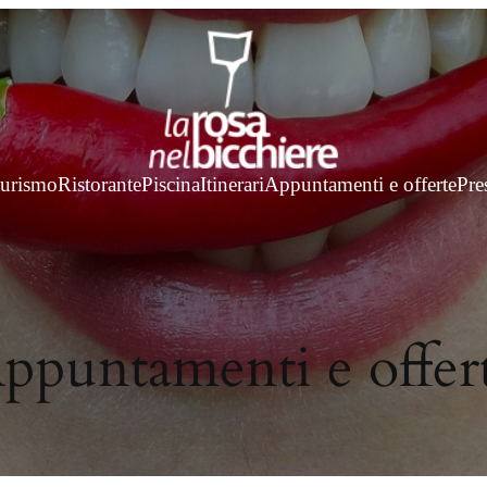
turismo
Ristorante
Piscina
Itinerari
Appuntamenti e offerte
Pre
ppuntamenti e offer