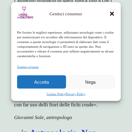
l’alimento ordinario di quell’epoca fino a che i
grani non vennero trasportati dalle Puglie».
Gestisci consenso
Un notaio di Aiello, racconta di una grave
carestia verificatasi nel 1798 in occasione della
Per fornire le migliori esperienze, utilizziamo tecnologie come i cookie
quale «tutti gli individui di Aiello e Casale di
per memorizzare e/o accedere alle informazioni del dispositivo. Il
consenso a queste tecnologie ci permetterà di elaborare dati come il
Terrati tentarono nei principi di marzo, di
comportamento di navigazione o ID unici su questo sito. Non
provedersi in nuovi luoghi, e specialmente
acconsentire o ritirare il consenso può influire negativamente su alcune
caratteristiche e funzioni.
nell’altra provincia di Calabria Ultra, ma
essendovi ivi impedito il commercio per li grandi
Gestisci opzioni
assassini che vi si commetterono sono stati
costretti ad assaggiar la fame (…) moltissimi
Accetta
Nega
individui di Aiello e Terrati si sono totalmente
Cookie Policy
Privacy Policy
estenuati dalla fame, che sono arrivati a vivere,
con far uso delli fiori delle fichi crude».
Giovanni Sole, antropologo