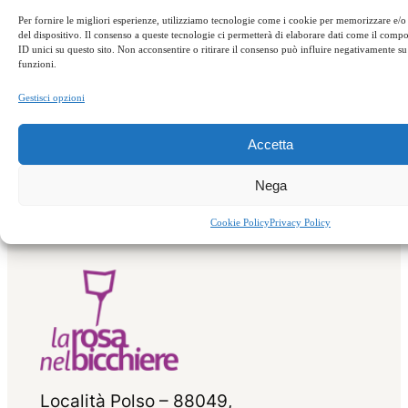
Per fornire le migliori esperienze, utilizziamo tecnologie come i cookie per memorizzare e/o
del dispositivo. Il consenso a queste tecnologie ci permetterà di elaborare dati come il com
Appuntamenti
ID unici su questo sito. Non acconsentire o ritirare il consenso può influire negativamente su 
funzioni.
Gestisci opzioni
←
Precedente:
Successivo:
Il tesoro
Weekend porcini
della Sila
→
Accetta
Nega
Cookie Policy
Privacy Policy
Località Polso – 88049,