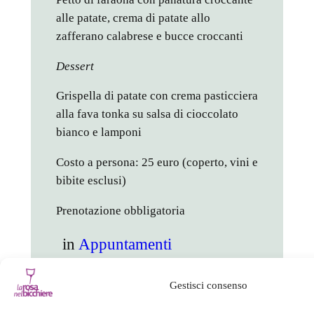
alle patate, crema di patate allo
zafferano calabrese e bucce croccanti
Dessert
Grispella di patate con crema pasticciera
alla fava tonka su salsa di cioccolato
bianco e lamponi
Costo a persona: 25 euro (coperto, vini e
bibite esclusi)
Prenotazione obbligatoria
in
Appuntamenti
facebook
twitter
linkedin
whatsapp
telegram
pinterest
email
link
Gestisci consenso