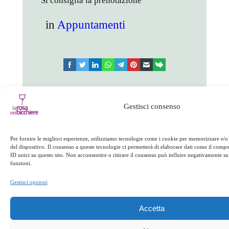
Si consiglia la prenotazione
in
Appuntamenti
facebook
twitter
linkedin
whatsapp
telegram
pinterest
email
link
Appuntamenti
Gestisci consenso
←
Precedente:
Successivo:
Carni
Per fornire le migliori esperienze, utilizziamo tecnologie come i cookie per memorizzare e/o
del dispositivo. Il consenso a queste tecnologie ci permetterà di elaborare dati come il com
Festa della donna
alla griglia
→
ID unici su questo sito. Non acconsentire o ritirare il consenso può influire negativamente su 
funzioni.
Gestisci opzioni
Accetta