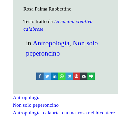
Rosa Palma Rubbettino
Testo tratto da
La cucina creativa
calabrese
in
Antropologia
, 
Non solo
peperoncino
facebook
twitter
linkedin
whatsapp
telegram
pinterest
email
link
Antropologia
Non solo peperoncino
Antropologia
calabria
cucina
rosa nel bicchiere