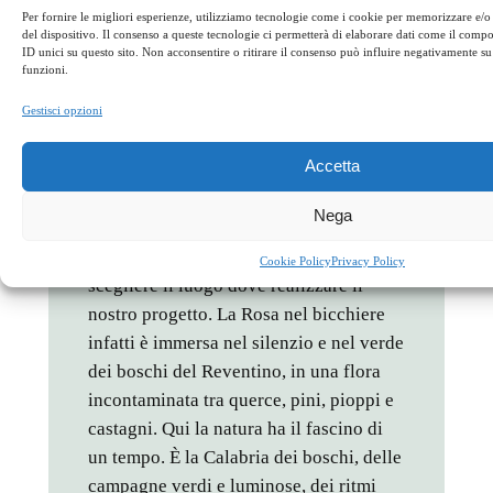
voluto riservare uno spazio importante,
Per fornire le migliori esperienze, utilizziamo tecnologie come i cookie per memorizzare e/o
del dispositivo. Il consenso a queste tecnologie ci permetterà di elaborare dati come il com
oltre che al gusto, anche e soprattutto
ID unici su questo sito. Non acconsentire o ritirare il consenso può influire negativamente su 
alla bellezza, valore che ha
funzioni.
accompagnato i calabresi sin
Gestisci opzioni
dall’antichità e che spesso viene oggi
brutalizzato senza riguardo alcuno.
Accetta
È stata la ricerca della bellezza pura,
Nega
quella che viene dalla natura e che non
ha bisogno di belletto che ci ha spinti a
Cookie Policy
Privacy Policy
scegliere il luogo dove realizzare il
nostro progetto. La Rosa nel bicchiere
infatti è immersa nel silenzio e nel verde
dei boschi del Reventino, in una flora
incontaminata tra querce, pini, pioppi e
castagni. Qui la natura ha il fascino di
un tempo. È la Calabria dei boschi, delle
campagne verdi e luminose, dei ritmi