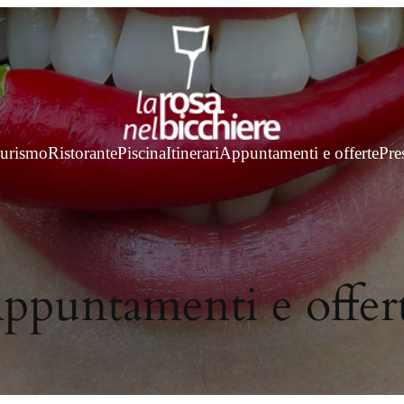
turismo
Ristorante
Piscina
Itinerari
Appuntamenti e offerte
Pre
ppuntamenti e offer