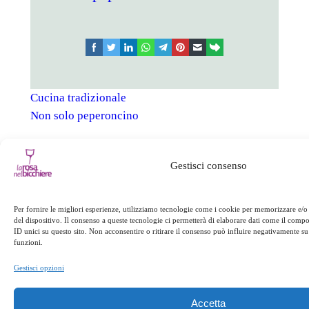
facebook
twitter
linkedin
whatsapp
telegram
pinterest
email
link
Cucina tradizionale
Non solo peperoncino
←
Precedente:
Successivo:
Gestisci consenso
Pitagora e il tabù delle
Offerta last-
fave
minute
→
Per fornire le migliori esperienze, utilizziamo tecnologie come i cookie per memorizzare e/o
del dispositivo. Il consenso a queste tecnologie ci permetterà di elaborare dati come il com
ID unici su questo sito. Non acconsentire o ritirare il consenso può influire negativamente su 
funzioni.
Gestisci opzioni
Accetta