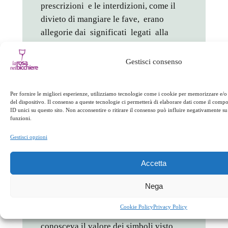
prescrizioni e le interdizioni, come il
divieto di mangiare le fave, erano
allegorie dai significati legati alla
segretezza della sua scuola. Egli non
poteva rivelare le verità divine alla
Gestisci consenso
massa degli uomini ma ad un ristretto
numero di «iniziati» e la trasmissione e
Per fornire le migliori esperienze, utilizziamo tecnologie come i cookie per memorizzare e/o
l’apprendimento delle stesse dovevano
del dispositivo. Il consenso a queste tecnologie ci permetterà di elaborare dati come il com
avvenire soprattutto attraverso un
ID unici su questo sito. Non acconsentire o ritirare il consenso può influire negativamente su 
funzioni.
linguaggio allegorico e iniziatico.
Gestisci opzioni
Anche l’ipotesi indicata da Aristotele,
secondo cui le fave erano avversate da
Accetta
Pitagora perché con esse i democratici
Nega
eleggevano i rappresentanti del popolo,
non può essere considerata del tutto
Cookie Policy
Privacy Policy
immotivata. Nessuno come Pitagora
conosceva il valore dei simboli visto