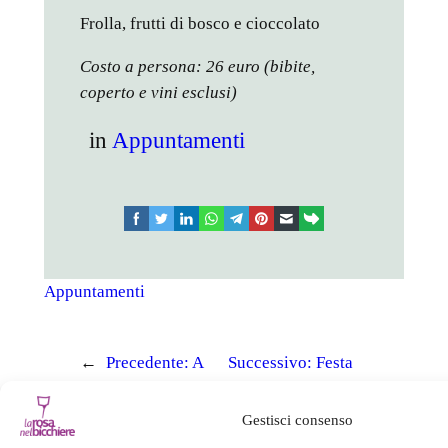
Frolla, frutti di bosco e cioccolato
Costo a persona: 26 euro (bibite,
coperto e vini esclusi)
in
Appuntamenti
facebook
twitter
linkedin
whatsapp
telegram
pinterest
email
link
Appuntamenti
←
Precedente:
A
Successivo:
Festa
tutto morzello
del papà
→
Gestisci consenso