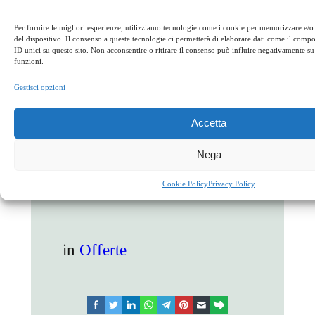
Pandoro
Per fornire le migliori esperienze, utilizziamo tecnologie come i cookie per memorizzare e/o
del dispositivo. Il consenso a queste tecnologie ci permetterà di elaborare dati come il com
Caffè
ID unici su questo sito. Non acconsentire o ritirare il consenso può influire negativamente su 
funzioni.
Costo a persona 40 euro (coperto, vini,
Gestisci opzioni
bibite e servizio bar esclusi)
Accetta
Nega
Cookie Policy
Privacy Policy
in
Offerte
facebook
twitter
linkedin
whatsapp
telegram
pinterest
email
link